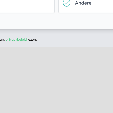
Andere
 ons
privacybeleid
lezen.